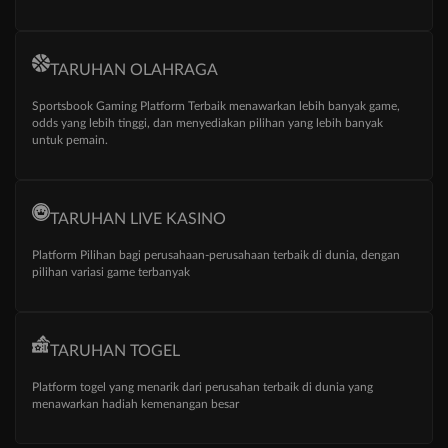
TARUHAN OLAHRAGA
Sportsbook Gaming Platform Terbaik menawarkan lebih banyak game,
odds yang lebih tinggi, dan menyediakan pilihan yang lebih banyak
untuk pemain.
TARUHAN LIVE KASINO
Platform Pilihan bagi perusahaan-perusahaan terbaik di dunia, dengan
pilihan variasi game terbanyak
TARUHAN TOGEL
Platform togel yang menarik dari perusahan terbaik di dunia yang
menawarkan hadiah kemenangan besar