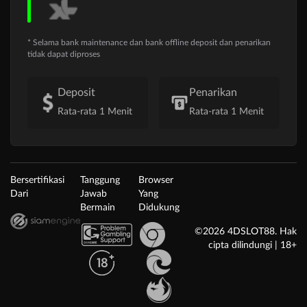
* Selama bank maintenance dan bank offline deposit dan penarikan
tidak dapat diproses
Deposit
Penarikan
Rata-rata 1 Menit
Rata-rata 1 Menit
Bersertifikasi
Tanggung
Browser
Dari
Jawab
Yang
Bermain
Didukung
©2026 4DSLOT88. Hak
cipta dilindungi | 18+