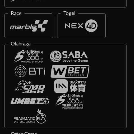
Race
Togel
Olahraga