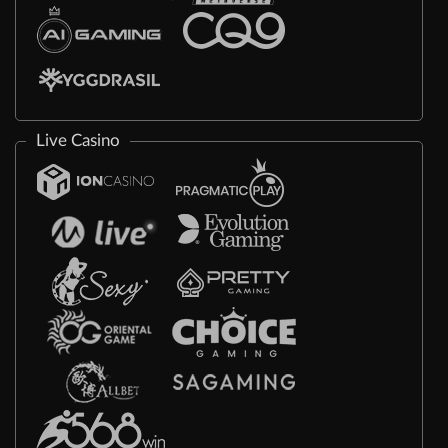
Live Casino