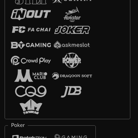
Poker