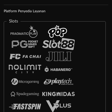
Platform Penyedia Layanan
Slots