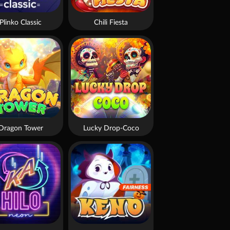
Plinko Classic
Chili Fiesta
Dragon Tower
Lucky Drop-Coco