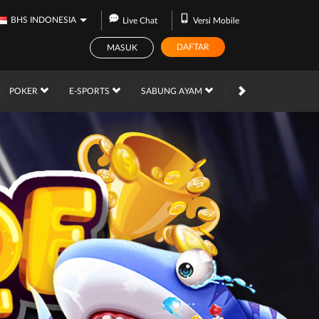
BHS INDONESIA
Live Chat
Versi Mobile
DAFTAR
MASUK
PROMOSI
POKER
E-SPORTS
SABUNG AYAM