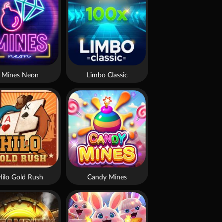
Mines Neon
Limbo Classic
Hilo Gold Rush
Candy Mines