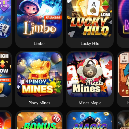
Limbo
Lucky Hilo
Pinoy Mines
Mines Maple