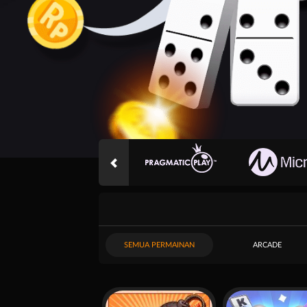
SEMUA PERMAINAN
ARCADE