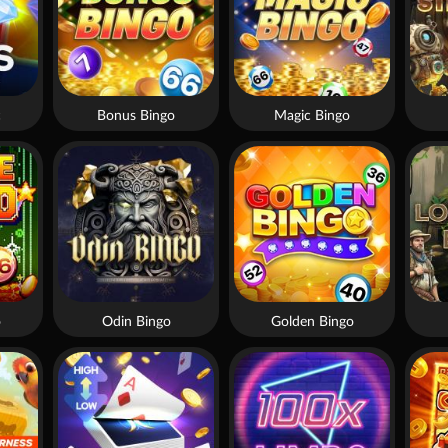
c
Bonus Bingo
Magic Bingo
o
Odin Bingo
Golden Bingo