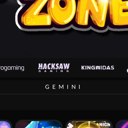
GEMINI