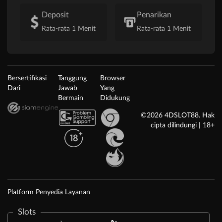
Deposit
Penarikan
Rata-rata 1 Menit
Rata-rata 1 Menit
Bersertifikasi
Tanggung
Browser
Dari
Jawab
Yang
Bermain
Didukung
©2026 4DSLOT88. Hak
cipta dilindungi | 18+
Platform Penyedia Layanan
Slots