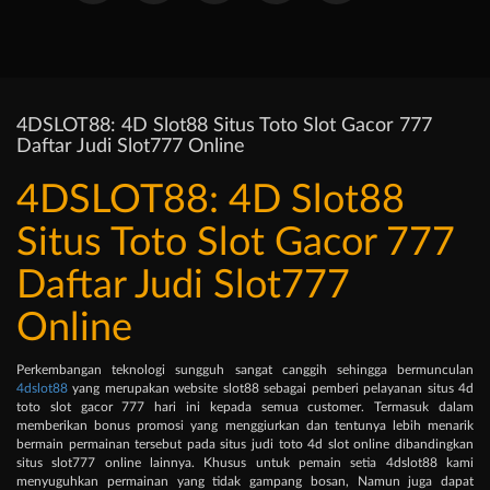
4DSLOT88: 4D Slot88 Situs Toto Slot Gacor 777
Daftar Judi Slot777 Online
4DSLOT88: 4D Slot88
Situs Toto Slot Gacor 777
Daftar Judi Slot777
Online
Perkembangan teknologi sungguh sangat canggih sehingga bermunculan
4dslot88
yang merupakan website slot88 sebagai pemberi pelayanan situs 4d
toto slot gacor 777 hari ini kepada semua customer. Termasuk dalam
memberikan bonus promosi yang menggiurkan dan tentunya lebih menarik
bermain permainan tersebut pada situs judi toto 4d slot online dibandingkan
situs slot777 online lainnya. Khusus untuk pemain setia 4dslot88 kami
menyuguhkan permainan yang tidak gampang bosan, Namun juga dapat