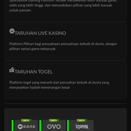
Sportsbook Gaming Platform Terbaik menawarkan lebih banyak game,
odds yang lebih tinggi, dan menyediakan pilihan yang lebih banyak
untuk pemain.
TARUHAN LIVE KASINO
Platform Pilihan bagi perusahaan-perusahaan terbaik di dunia, dengan
pilihan variasi game terbanyak
TARUHAN TOGEL
Platform togel yang menarik dari perusahan terbaik di dunia yang
menawarkan hadiah kemenangan besar