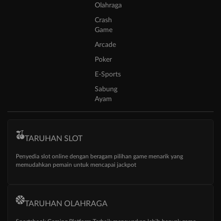
Olahraga
Crash
Game
Arcade
Poker
E-Sports
Sabung
Ayam
TARUHAN SLOT
Penyedia slot online dengan beragam pilihan game menarik yang
memudahkan pemain untuk mencapai jackpot
TARUHAN OLAHRAGA