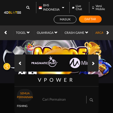
BHS
Live
Versi
Chat
Mobile
INDONESIA
DAFTAR
MASUK
ACE
TOGEL
OLAHRAGA
CRASH GAME
ARCADE
VPOWER
SEMUA
PERMAINAN
FISHING