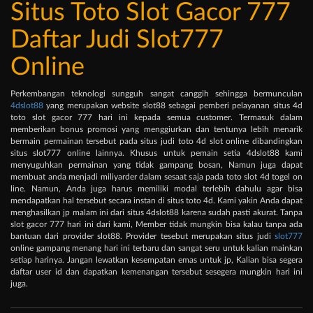
Situs Toto Slot Gacor 777
Daftar Judi Slot777
Online
Perkembangan teknologi sungguh sangat canggih sehingga bermunculan
4dslot88
yang merupakan website slot88 sebagai pemberi pelayanan situs 4d
toto slot gacor 777 hari ini kepada semua customer. Termasuk dalam
memberikan bonus promosi yang menggiurkan dan tentunya lebih menarik
bermain permainan tersebut pada situs judi toto 4d slot online dibandingkan
situs slot777 online lainnya. Khusus untuk pemain setia 4dslot88 kami
menyuguhkan permainan yang tidak gampang bosan, Namun juga dapat
membuat anda menjadi miliyarder dalam sesaat saja pada toto slot 4d togel on
line. Namun, Anda juga harus memiliki modal terlebih dahulu agar bisa
mendapatkan hal tersebut secara instan di situs toto 4d. Kami yakin Anda dapat
menghasilkan jp malam ini dari situs 4dslot88 karena sudah pasti akurat. Tanpa
slot gacor 777 hari ini dari kami, Member tidak mungkin bisa kalau tanpa ada
bantuan dari provider slot88. Provider tesebut merupakan situs judi
slot777
online gampang menang hari ini terbaru dan sangat seru untuk kalian mainkan
setiap harinya. Jangan lewatkan kesempatan emas untuk jp, Kalian bisa segera
daftar user id dan dapatkan kemenangan tersebut sesegera mungkin hari ini
juga.