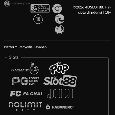
©2026 4DSLOT88. Hak
cipta dilindungi | 18+
Platform Penyedia Layanan
Slots