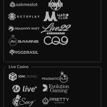
Live Casino