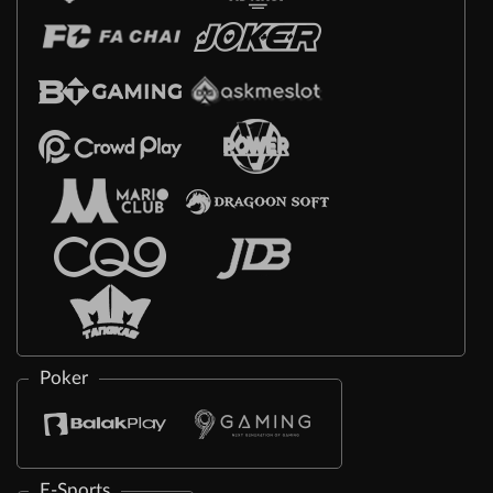
Poker
E-Sports