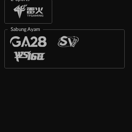
Sabung Ayam