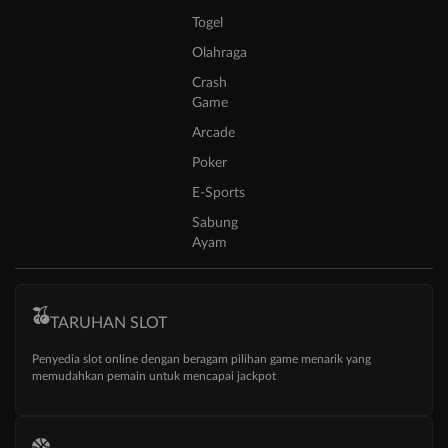
Togel
Olahraga
Crash
Game
Arcade
Poker
E-Sports
Sabung
Ayam
TARUHAN SLOT
Penyedia slot online dengan beragam pilihan game menarik yang
memudahkan pemain untuk mencapai jackpot