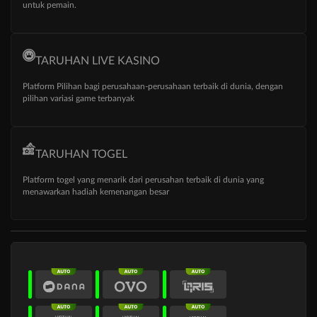
untuk pemain.
TARUHAN LIVE KASINO
Platform Pilihan bagi perusahaan-perusahaan terbaik di dunia, dengan
pilihan variasi game terbanyak
TARUHAN TOGEL
Platform togel yang menarik dari perusahan terbaik di dunia yang
menawarkan hadiah kemenangan besar