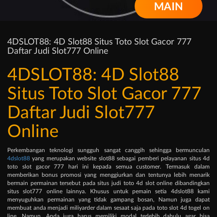
MAIN
4DSLOT88: 4D Slot88 Situs Toto Slot Gacor 777
Daftar Judi Slot777 Online
4DSLOT88: 4D Slot88
Situs Toto Slot Gacor 777
Daftar Judi Slot777
Online
Perkembangan teknologi sungguh sangat canggih sehingga bermunculan
4dslot88
yang merupakan website slot88 sebagai pemberi pelayanan situs 4d
toto slot gacor 777 hari ini kepada semua customer. Termasuk dalam
memberikan bonus promosi yang menggiurkan dan tentunya lebih menarik
bermain permainan tersebut pada situs judi toto 4d slot online dibandingkan
situs slot777 online lainnya. Khusus untuk pemain setia 4dslot88 kami
menyuguhkan permainan yang tidak gampang bosan, Namun juga dapat
membuat anda menjadi miliyarder dalam sesaat saja pada toto slot 4d togel on
line. Namun, Anda juga harus memiliki modal terlebih dahulu agar bisa