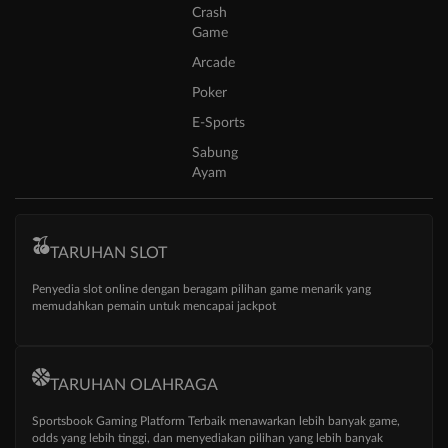
Crash
Game
Arcade
Poker
E-Sports
Sabung
Ayam
TARUHAN SLOT
Penyedia slot online dengan beragam pilihan game menarik yang
memudahkan pemain untuk mencapai jackpot
TARUHAN OLAHRAGA
Sportsbook Gaming Platform Terbaik menawarkan lebih banyak game,
odds yang lebih tinggi, dan menyediakan pilihan yang lebih banyak