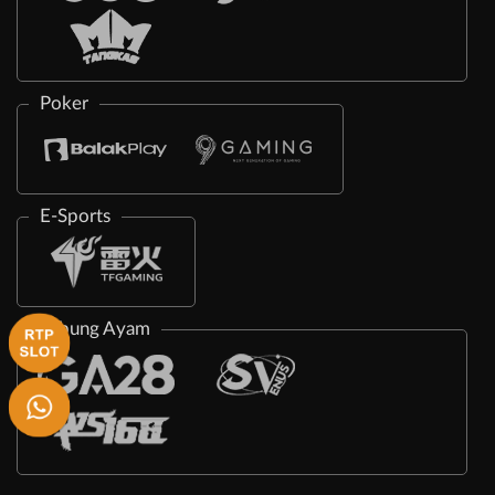
Poker
E-Sports
Sabung Ayam