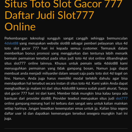
Situs Toto Slot Gacor 777
Daftar Judi Slot777
Online
Perkembangan teknologi sungguh sangat canggih sehingga bermunculan
4dslot88
yang merupakan website slot88 sebagai pemberi pelayanan situs 4d
toto slot gacor 777 hari ini kepada semua customer. Termasuk dalam
memberikan bonus promosi yang menggiurkan dan tentunya lebih menarik
bermain permainan tersebut pada situs judi toto 4d slot online dibandingkan
situs slot777 online lainnya. Khusus untuk pemain setia 4dslot88 kami
menyuguhkan permainan yang tidak gampang bosan, Namun juga dapat
membuat anda menjadi miliyarder dalam sesaat saja pada toto slot 4d togel on
line. Namun, Anda juga harus memiliki modal terlebih dahulu agar bisa
mendapatkan hal tersebut secara instan di situs toto 4d. Kami yakin Anda dapat
menghasilkan jp malam ini dari situs 4dslot88 karena sudah pasti akurat. Tanpa
slot gacor 777 hari ini dari kami, Member tidak mungkin bisa kalau tanpa ada
bantuan dari provider slot88. Provider tesebut merupakan situs judi
slot777
online gampang menang hari ini terbaru dan sangat seru untuk kalian mainkan
setiap harinya. Jangan lewatkan kesempatan emas untuk jp, Kalian bisa segera
daftar user id dan dapatkan kemenangan tersebut sesegera mungkin hari ini
juga.