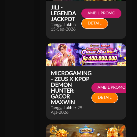
JILI -
LEGENDA
AMBIL PROMO
JACKPOT
DETAIL
Tanggal akhir:
15-Sep-2026
MICROGAMING
- ZEUS X KPOP
DEMON
AMBIL PROMO
HUNTER:
GACOR
DETAIL
MAXWIN
Tanggal akhir:
29-
Agt-2026