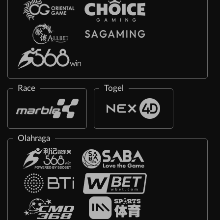
Race
Togel
Olahraga