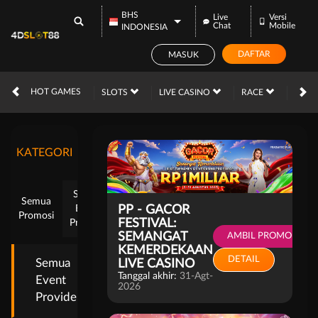
BHS
Live
Versi
Chat
Mobile
INDONESIA
DAFTAR
MASUK
HOT GAMES
SLOTS
LIVE CASINO
RACE
TOG
KATEGORI
Semua
Semua
Event
PP - GACOR
Promosi
FESTIVAL:
Provider
SEMANGAT
AMBIL PROMO
KEMERDEKAAN
DETAIL
Semua
LIVE CASINO
Tanggal akhir:
31-Agt-
Event
2026
Provider