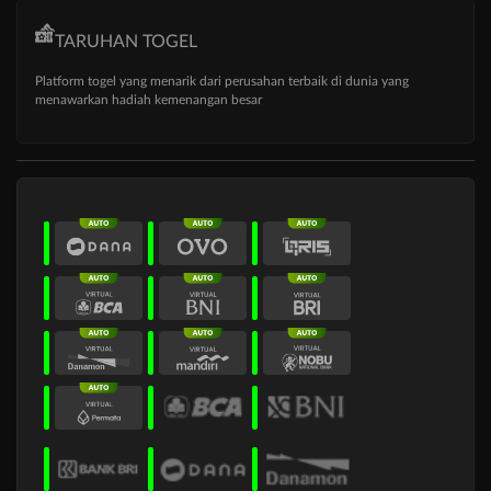
TARUHAN TOGEL
Platform togel yang menarik dari perusahan terbaik di dunia yang
menawarkan hadiah kemenangan besar